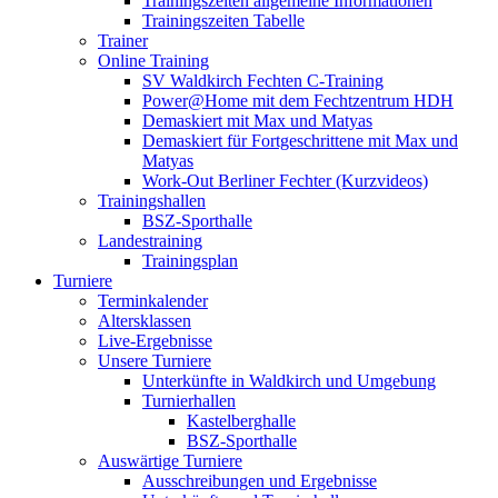
Trainingszeiten allgemeine Informationen
Trainingszeiten Tabelle
Trainer
Online Training
SV Waldkirch Fechten C-Training
Power@Home mit dem Fechtzentrum HDH
Demaskiert mit Max und Matyas
Demaskiert für Fortgeschrittene mit Max und
Matyas
Work-Out Berliner Fechter (Kurzvideos)
Trainingshallen
BSZ-Sporthalle
Landestraining
Trainingsplan
Turniere
Terminkalender
Altersklassen
Live-Ergebnisse
Unsere Turniere
Unterkünfte in Waldkirch und Umgebung
Turnierhallen
Kastelberghalle
BSZ-Sporthalle
Auswärtige Turniere
Ausschreibungen und Ergebnisse