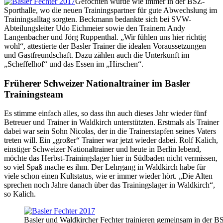
Gefochten wurde wie immer in der BSZ-
Sporthalle, wo die neuen Trainingspartner für gute Abwechslung im
Trainingsalltag sorgten. Beckmann bedankte sich bei SVW-
Abteilungsleiter Udo Eichmeier sowie den Trainern Andy
Langenbacher und Jörg Ruppenthal. „Wir fühlen uns hier richtig
wohl“, attestierte der Basler Trainer die idealen Voraussetzungen
und Gastfreundschaft. Dazu zählen auch die Unterkunft im
„Scheffelhof“ und das Essen im „Hirschen“.
Früherer Schweizer Nationaltrainer im Basler
Trainingsteam
Es stimme einfach alles, so dass ihn auch dieses Jahr wieder fünf
Betreuer und Trainer in Waldkirch unterstützten. Erstmals als Trainer
dabei war sein Sohn Nicolas, der in die Trainerstapfen seines Vaters
treten will. Ein „großer“ Trainer war jetzt wieder dabei. Rolf Kalich,
einstiger Schweizer Nationaltrainer und heute in Berlin lebend,
möchte das Herbst-Trainingslager hier in Südbaden nicht vermissen,
so viel Spaß mache es ihm. Der Lehrgang in Waldkirch habe für
viele schon einen Kultstatus, wie er immer wieder hört. „Die Alten
sprechen noch Jahre danach über das Trainingslager in Waldkirch“,
so Kalich.
Basler und Waldkircher Fechter trainieren gemeinsam in der B