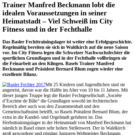
Trainer Manfred Beckmann lobt die
idealen Voraussetzungen in seiner
Heimatstadt – Viel Schweiß im City
Fitness und in der Fechthalle
Das Basler Fechttrainingslager ist weiter eine Erfolgsgeschichte.
Regelmäßig bereiten sie sich in Waldkirch auf die neue Saison
vor. Im City Fitness legen die Schweizer Nachwuchsfechter die
sportlichen Grundlagen und in der Fechthalle vollbringen sie
die Feinarbeit an den Klingen. Basels Trainer Manfred
Beckmann und Präsident Bernard Blum zogen wieder eine
exzellente Bilanz.
Mit 25 Kindern und Jugendlichen sind sie
angereist, davon war die Hälfte im Alter von 10 bis 11 Jahren. Mit
dieser jungen Truppe legt die Basler Fechtgesellschaft „Sociéte
d’Escrime de Bâle“ die Grundlagen sowohl im fechterischen
Bereich aber auch was den Zusammenhalt und den
Gemeinschaftssinn betrifft, so Basels Präsident Bernard Blum, der
extra in die Kandel- und Orgelstadt gefahren ist. Das
Herbsttrainingslager in der Heimatstadt von Manfred Beckmann hat
nämlich in Basel einen sehr hohen Stellenwert. Der in Waldkirch
groß gewordene und einstige Junioren-Weltmeister Beckmann