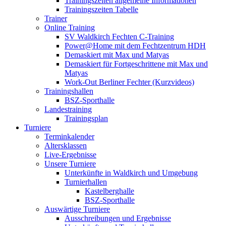
Trainingszeiten allgemeine Informationen
Trainingszeiten Tabelle
Trainer
Online Training
SV Waldkirch Fechten C-Training
Power@Home mit dem Fechtzentrum HDH
Demaskiert mit Max und Matyas
Demaskiert für Fortgeschrittene mit Max und
Matyas
Work-Out Berliner Fechter (Kurzvideos)
Trainingshallen
BSZ-Sporthalle
Landestraining
Trainingsplan
Turniere
Terminkalender
Altersklassen
Live-Ergebnisse
Unsere Turniere
Unterkünfte in Waldkirch und Umgebung
Turnierhallen
Kastelberghalle
BSZ-Sporthalle
Auswärtige Turniere
Ausschreibungen und Ergebnisse