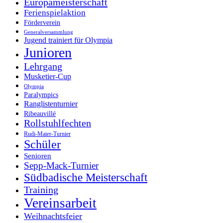
Europameisterschaft
Ferienspielaktion
Förderverein
Generalversammlung
Jugend trainiert für Olympia
Junioren
Lehrgang
Musketier-Cup
Olympia
Paralympics
Ranglistenturnier
Ribeauvillé
Rollstuhlfechten
Rudi-Maier-Turnier
Schüler
Senioren
Sepp-Mack-Turnier
Südbadische Meisterschaft
Training
Vereinsarbeit
Weihnachtsfeier