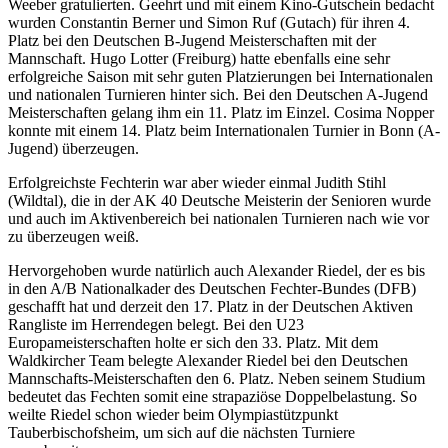
Weeber gratulierten. Geehrt und mit einem Kino-Gutschein bedacht
wurden Constantin Berner und Simon Ruf (Gutach) für ihren 4.
Platz bei den Deutschen B-Jugend Meisterschaften mit der
Mannschaft. Hugo Lotter (Freiburg) hatte ebenfalls eine sehr
erfolgreiche Saison mit sehr guten Platzierungen bei Internationalen
und nationalen Turnieren hinter sich. Bei den Deutschen A-Jugend
Meisterschaften gelang ihm ein 11. Platz im Einzel. Cosima Nopper
konnte mit einem 14. Platz beim Internationalen Turnier in Bonn (A-
Jugend) überzeugen.
Erfolgreichste Fechterin war aber wieder einmal Judith Stihl
(Wildtal), die in der AK 40 Deutsche Meisterin der Senioren wurde
und auch im Aktivenbereich bei nationalen Turnieren nach wie vor
zu überzeugen weiß.
Hervorgehoben wurde natürlich auch Alexander Riedel, der es bis
in den A/B Nationalkader des Deutschen Fechter-Bundes (DFB)
geschafft hat und derzeit den 17. Platz in der Deutschen Aktiven
Rangliste im Herrendegen belegt. Bei den U23
Europameisterschaften holte er sich den 33. Platz. Mit dem
Waldkircher Team belegte Alexander Riedel bei den Deutschen
Mannschafts-Meisterschaften den 6. Platz. Neben seinem Studium
bedeutet das Fechten somit eine strapaziöse Doppelbelastung. So
weilte Riedel schon wieder beim Olympiastützpunkt
Tauberbischofsheim, um sich auf die nächsten Turniere