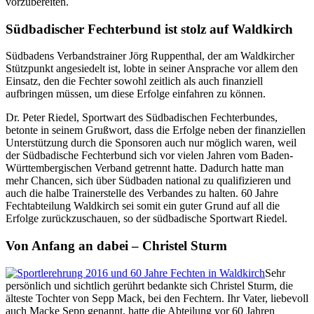
vorzubereiten.
Südbadischer Fechterbund ist stolz auf Waldkirch
Südbadens Verbandstrainer Jörg Ruppenthal, der am Waldkircher
Stützpunkt angesiedelt ist, lobte in seiner Ansprache vor allem den
Einsatz, den die Fechter sowohl zeitlich als auch finanziell
aufbringen müssen, um diese Erfolge einfahren zu können.
Dr. Peter Riedel, Sportwart des Südbadischen Fechterbundes,
betonte in seinem Grußwort, dass die Erfolge neben der finanziellen
Unterstützung durch die Sponsoren auch nur möglich waren, weil
der Südbadische Fechterbund sich vor vielen Jahren vom Baden-
Württembergischen Verband getrennt hatte. Dadurch hatte man
mehr Chancen, sich über Südbaden national zu qualifizieren und
auch die halbe Trainerstelle des Verbandes zu halten. 60 Jahre
Fechtabteilung Waldkirch sei somit ein guter Grund auf all die
Erfolge zurückzuschauen, so der südbadische Sportwart Riedel.
Von Anfang an dabei – Christel Sturm
Sehr
persönlich und sichtlich gerührt bedankte sich Christel Sturm, die
älteste Tochter von Sepp Mack, bei den Fechtern. Ihr Vater, liebevoll
auch Macke Sepp genannt, hatte die Abteilung vor 60 Jahren