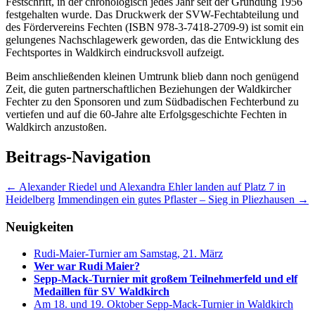
Festschrift, in der chronologisch jedes Jahr seit der Gründung 1956
festgehalten wurde. Das Druckwerk der SVW-Fechtabteilung und
des Fördervereins Fechten (ISBN 978-3-7418-2709-9) ist somit ein
gelungenes Nachschlagewerk geworden, das die Entwicklung des
Fechtsportes in Waldkirch eindrucksvoll aufzeigt.
Beim anschließenden kleinen Umtrunk blieb dann noch genügend
Zeit, die guten partnerschaftlichen Beziehungen der Waldkircher
Fechter zu den Sponsoren und zum Südbadischen Fechterbund zu
vertiefen und auf die 60-Jahre alte Erfolgsgeschichte Fechten in
Waldkirch anzustoßen.
Beitrags-Navigation
←
Alexander Riedel und Alexandra Ehler landen auf Platz 7 in
Heidelberg
Immendingen ein gutes Pflaster – Sieg in Pliezhausen
→
Neuigkeiten
Rudi-Maier-Turnier am Samstag, 21. März
Wer war Rudi Maier?
Sepp-Mack-Turnier mit großem Teilnehmerfeld und elf
Medaillen für SV Waldkirch
Am 18. und 19. Oktober Sepp-Mack-Turnier in Waldkirch