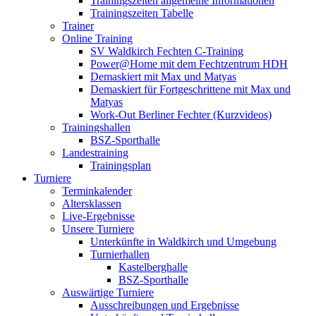
Trainingszeiten allgemeine Informationen
Trainingszeiten Tabelle
Trainer
Online Training
SV Waldkirch Fechten C-Training
Power@Home mit dem Fechtzentrum HDH
Demaskiert mit Max und Matyas
Demaskiert für Fortgeschrittene mit Max und
Matyas
Work-Out Berliner Fechter (Kurzvideos)
Trainingshallen
BSZ-Sporthalle
Landestraining
Trainingsplan
Turniere
Terminkalender
Altersklassen
Live-Ergebnisse
Unsere Turniere
Unterkünfte in Waldkirch und Umgebung
Turnierhallen
Kastelberghalle
BSZ-Sporthalle
Auswärtige Turniere
Ausschreibungen und Ergebnisse