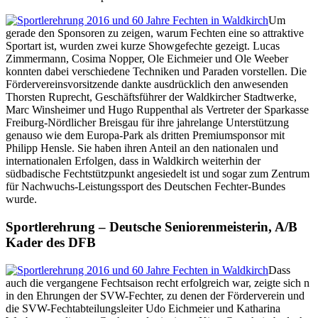
Um
gerade den Sponsoren zu zeigen, warum Fechten eine so attraktive
Sportart ist, wurden zwei kurze Showgefechte gezeigt. Lucas
Zimmermann, Cosima Nopper, Ole Eichmeier und Ole Weeber
konnten dabei verschiedene Techniken und Paraden vorstellen. Die
Fördervereinsvorsitzende dankte ausdrücklich den anwesenden
Thorsten Ruprecht, Geschäftsführer der Waldkircher Stadtwerke,
Marc Winsheimer und Hugo Ruppenthal als Vertreter der Sparkasse
Freiburg-Nördlicher Breisgau für ihre jahrelange Unterstützung
genauso wie dem Europa-Park als dritten Premiumsponsor mit
Philipp Hensle. Sie haben ihren Anteil an den nationalen und
internationalen Erfolgen, dass in Waldkirch weiterhin der
südbadische Fechtstützpunkt angesiedelt ist und sogar zum Zentrum
für Nachwuchs-Leistungssport des Deutschen Fechter-Bundes
wurde.
Sportlerehrung – Deutsche Seniorenmeisterin, A/B
Kader des DFB
Dass
auch die vergangene Fechtsaison recht erfolgreich war, zeigte sich n
in den Ehrungen der SVW-Fechter, zu denen der Förderverein und
die SVW-Fechtabteilungsleiter Udo Eichmeier und Katharina