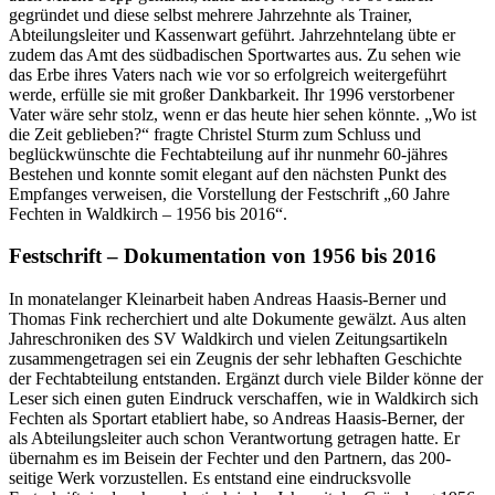
gegründet und diese selbst mehrere Jahrzehnte als Trainer,
Abteilungsleiter und Kassenwart geführt. Jahrzehntelang übte er
zudem das Amt des südbadischen Sportwartes aus. Zu sehen wie
das Erbe ihres Vaters nach wie vor so erfolgreich weitergeführt
werde, erfülle sie mit großer Dankbarkeit. Ihr 1996 verstorbener
Vater wäre sehr stolz, wenn er das heute hier sehen könnte. „Wo ist
die Zeit geblieben?“ fragte Christel Sturm zum Schluss und
beglückwünschte die Fechtabteilung auf ihr nunmehr 60-jähres
Bestehen und konnte somit elegant auf den nächsten Punkt des
Empfanges verweisen, die Vorstellung der Festschrift „60 Jahre
Fechten in Waldkirch – 1956 bis 2016“.
Festschrift – Dokumentation von 1956 bis 2016
In monatelanger Kleinarbeit haben Andreas Haasis-Berner und
Thomas Fink recherchiert und alte Dokumente gewälzt. Aus alten
Jahreschroniken des SV Waldkirch und vielen Zeitungsartikeln
zusammengetragen sei ein Zeugnis der sehr lebhaften Geschichte
der Fechtabteilung entstanden. Ergänzt durch viele Bilder könne der
Leser sich einen guten Eindruck verschaffen, wie in Waldkirch sich
Fechten als Sportart etabliert habe, so Andreas Haasis-Berner, der
als Abteilungsleiter auch schon Verantwortung getragen hatte. Er
übernahm es im Beisein der Fechter und den Partnern, das 200-
seitige Werk vorzustellen. Es entstand eine eindrucksvolle