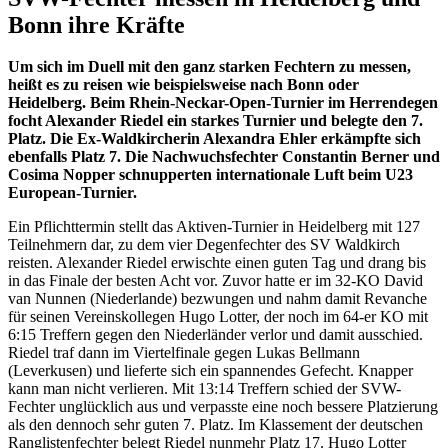
Bonn ihre Kräfte
Um sich im Duell mit den ganz starken Fechtern zu messen,
heißt es zu reisen wie beispielsweise nach Bonn oder
Heidelberg. Beim Rhein-Neckar-Open-Turnier im Herrendegen
focht Alexander Riedel ein starkes Turnier und belegte den 7.
Platz. Die Ex-Waldkircherin Alexandra Ehler erkämpfte sich
ebenfalls Platz 7. Die Nachwuchsfechter Constantin Berner und
Cosima Nopper schnupperten internationale Luft beim U23
European-Turnier.
Ein Pflichttermin stellt das Aktiven-Turnier in Heidelberg mit 127
Teilnehmern dar, zu dem vier Degenfechter des SV Waldkirch
reisten. Alexander Riedel erwischte einen guten Tag und drang bis
in das Finale der besten Acht vor. Zuvor hatte er im 32-KO David
van Nunnen (Niederlande) bezwungen und nahm damit Revanche
für seinen Vereinskollegen Hugo Lotter, der noch im 64-er KO mit
6:15 Treffern gegen den Niederländer verlor und damit ausschied.
Riedel traf dann im Viertelfinale gegen Lukas Bellmann
(Leverkusen) und lieferte sich ein spannendes Gefecht. Knapper
kann man nicht verlieren. Mit 13:14 Treffern schied der SVW-
Fechter unglücklich aus und verpasste eine noch bessere Platzierung
als den dennoch sehr guten 7. Platz. Im Klassement der deutschen
Ranglistenfechter belegt Riedel nunmehr Platz 17. Hugo Lotter