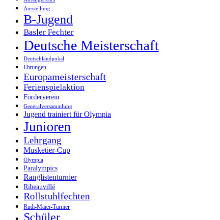
Ausstellung
B-Jugend
Basler Fechter
Deutsche Meisterschaft
Deutschlandpokal
Ehrungen
Europameisterschaft
Ferienspielaktion
Förderverein
Generalversammlung
Jugend trainiert für Olympia
Junioren
Lehrgang
Musketier-Cup
Olympia
Paralympics
Ranglistenturnier
Ribeauvillé
Rollstuhlfechten
Rudi-Maier-Turnier
Schüler