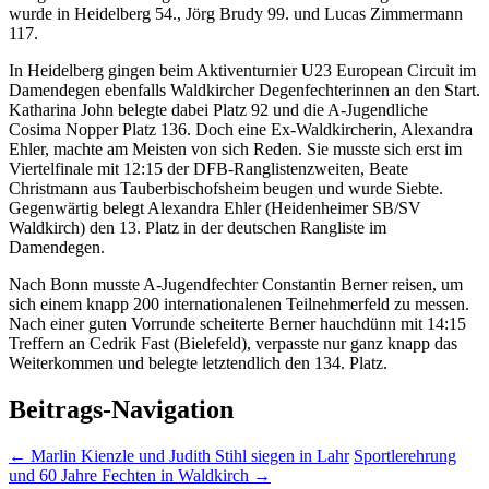
wurde in Heidelberg 54., Jörg Brudy 99. und Lucas Zimmermann
117.
In Heidelberg gingen beim Aktiventurnier U23 European Circuit im
Damendegen ebenfalls Waldkircher Degenfechterinnen an den Start.
Katharina John belegte dabei Platz 92 und die A-Jugendliche
Cosima Nopper Platz 136. Doch eine Ex-Waldkircherin, Alexandra
Ehler, machte am Meisten von sich Reden. Sie musste sich erst im
Viertelfinale mit 12:15 der DFB-Ranglistenzweiten, Beate
Christmann aus Tauberbischofsheim beugen und wurde Siebte.
Gegenwärtig belegt Alexandra Ehler (Heidenheimer SB/SV
Waldkirch) den 13. Platz in der deutschen Rangliste im
Damendegen.
Nach Bonn musste A-Jugendfechter Constantin Berner reisen, um
sich einem knapp 200 internationalenen Teilnehmerfeld zu messen.
Nach einer guten Vorrunde scheiterte Berner hauchdünn mit 14:15
Treffern an Cedrik Fast (Bielefeld), verpasste nur ganz knapp das
Weiterkommen und belegte letztendlich den 134. Platz.
Beitrags-Navigation
←
Marlin Kienzle und Judith Stihl siegen in Lahr
Sportlerehrung
und 60 Jahre Fechten in Waldkirch
→