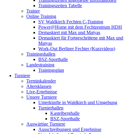
Trainingszeiten allgemeine Informationen
Trainingszeiten Tabelle
Trainer
Online Training
SV Waldkirch Fechten C-Training
Power@Home mit dem Fechtzentrum HDH
Demaskiert mit Max und Matyas
Demaskiert für Fortgeschrittene mit Max und
Matyas
Work-Out Berliner Fechter (Kurzvideos)
Trainingshallen
BSZ-Sporthalle
Landestraining
Trainingsplan
Turniere
Terminkalender
Altersklassen
Live-Ergebnisse
Unsere Turniere
Unterkünfte in Waldkirch und Umgebung
Turnierhallen
Kastelberghalle
BSZ-Sporthalle
Auswärtige Turniere
Ausschreibungen und Ergebnisse