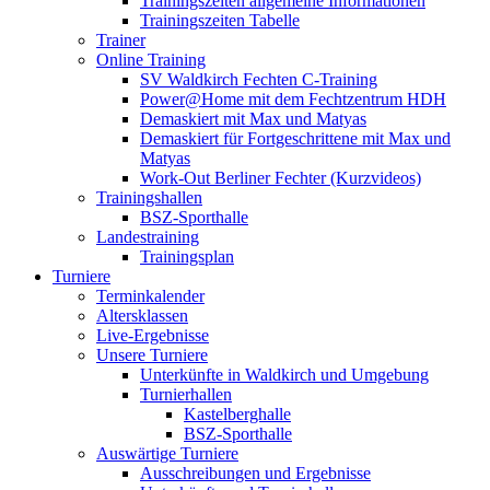
Trainingszeiten allgemeine Informationen
Trainingszeiten Tabelle
Trainer
Online Training
SV Waldkirch Fechten C-Training
Power@Home mit dem Fechtzentrum HDH
Demaskiert mit Max und Matyas
Demaskiert für Fortgeschrittene mit Max und
Matyas
Work-Out Berliner Fechter (Kurzvideos)
Trainingshallen
BSZ-Sporthalle
Landestraining
Trainingsplan
Turniere
Terminkalender
Altersklassen
Live-Ergebnisse
Unsere Turniere
Unterkünfte in Waldkirch und Umgebung
Turnierhallen
Kastelberghalle
BSZ-Sporthalle
Auswärtige Turniere
Ausschreibungen und Ergebnisse