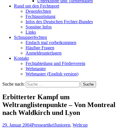
Unterkünfte und Turnierhallen
Rund um den Fechtsport
Degenfechten
Fechtausrüstung
Infos des Deutschen Fechter-Bundes
Sonstige Infos
Links
Schnupperfechten
Einfach mal vorbeikommen
Häufige Fragen
Anmeldeunterlagen
Kontakt
Fechtabteilung und Förderverein
Webmaster
Webmaster (English version)
Suche nach:
Erbitterter Kampf um
Weltranglistenpunkte – Von Montreal
nach Waldkirch und Lyon
29. Januar 2004
Presseartikel
Junioren
,
Weltcup