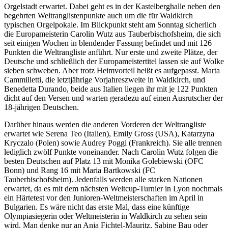
Orgelstadt erwartet. Dabei geht es in der Kastelberghalle neben den
begehrten Weltranglistenpunkte auch um die für Waldkirch
typischen Orgelpokale. Im Blickpunkt steht am Sonntag sicherlich
die Europameisterin Carolin Wutz aus Tauberbischofsheim, die sich
seit einigen Wochen in blendender Fassung befindet und mit 126
Punkten die Weltrangliste anführt. Nur erste und zweite Plätze, der
Deutsche und schließlich der Europameistertitel lassen sie auf Wolke
sieben schweben. Aber trotz Heimvorteil heißt es aufgepasst. Marta
Cammilletti, die letztjährige Vorjahreszweite in Waldkirch, und
Benedetta Durando, beide aus Italien liegen ihr mit je 122 Punkten
dicht auf den Versen und warten geradezu auf einen Ausrutscher der
18-jährigen Deutschen.
Darüber hinaus werden die anderen Vorderen der Weltrangliste
erwartet wie Serena Teo (Italien), Emily Gross (USA), Katarzyna
Kryczalo (Polen) sowie Audrey Poggi (Frankreich). Sie alle trennen
lediglich zwölf Punkte voneinander. Nach Carolin Wutz folgen die
besten Deutschen auf Platz 13 mit Monika Golebiewski (OFC
Bonn) und Rang 16 mit Maria Bartkowski (FC
Tauberbischofsheim). Jedenfalls werden alle starken Nationen
erwartet, da es mit dem nächsten Weltcup-Turnier in Lyon nochmals
ein Härtetest vor den Junioren-Weltmeisterschaften im April in
Bulgarien. Es wäre nicht das erste Mal, dass eine künftige
Olympiasiegerin oder Weltmeisterin in Waldkirch zu sehen sein
wird. Man denke nur an Anja Fichtel-Mauritz, Sabine Bau oder