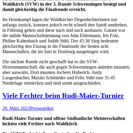
Waldkirch (SVW) in der 3. Runde Schwenningen besiegt und
damit gleichzeitig die Finalrunde erreicht.
Im Heimkampf lagen die Waldkircher Degenfechterinnen nur
anfangs zurück, konnten jedoch recht schnell den Spieß umdrehen,
in Führung gehen und diese nach und nach ausbauen. Garant war
die stabile Mannschaftsleistung von Julia Ehlermann, Iris Folz,
Philine Kaltenbach und Judith Stihl. Der 45:36 Sieg bedeutete
gleichzeitig den Einzug in die Finalrunde der besten acht
Mannschaften, die im Juni in Duisburg ausgetragen wird.
Die nächste Runde nicht geschafft hat es die SVW-
Herrenmannschaft, die auch gegen Schwenningen antreten mussten,
aber auswärts. Dort mussten Jochem Huberich, Andy
Langenbacher, Maxim Schmieder und Felix Stihl eine 31:45
Niederlage einstecken und sind somit ausgeschieden.
Viele Fechter beim Rudi-Maier-Turnier
28. März 2023
Presseartikel
Rudi-Maier-Turnier und offene Südbadische Meisterschaften
lockten viele Fechter nach Waldkirch