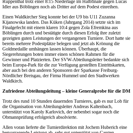
Ruppenthal trotz einer 8:15 Niederlage im Halbfinale gegen Lucas
Idler aus Böblingen noch als Dritter auf dem Podest einreihen.
Einen Waldkircher Sieg konnte bei der U9 bis U11 Zuzanna
Kijanowska landen. Das Küken (Jahrgang 2014) setzte sich im
Finalgefecht mit einem klaren 10:4 gegen Zola Efremkina aus
Böblingen durch und bestätigte durch diesen Erfolg ihre zuletzt
gezeigten guten Leistungen der vergangenen Turniere. Dort hatte sie
bereits mehrere Podestplätze belegen und jetzt als Krönung die
Goldmedaille umhängen lassen können. Überhaupt, die
Siegerehrungen boten immer einen schönen Rahmen für die
Gewinner und Platzierten. Der SVW-Abteilungsleiter bedankte sich
beim Europa-Park für die zur Verfügung gestellten Eintrittskarten,
aber auch bei den anderen Sponsoren der Sparkasse Freiburg-
Nördlicher Breisgau, der Firma Hummel und den Stadtwerken
Waldkirch.
Zufriedene Abteilungsleitung – kleine Generalprobe für die DM
Trotz des rund 10 Stunden dauernden Turnieres, gab es nur Lob für
die Organisation von Abteilungsleiter Andreas Kaltenbach,
unterstützt von Karoly Karlovich, der nebenbei sogar noch die
Obmannprüfung erfolgreich absolvierte.
Allen voran lieferte die Turnierdirektion mit Jochem Huberich eine
hervorragende Leistung ab, sehr gut unterstützt von Carsten