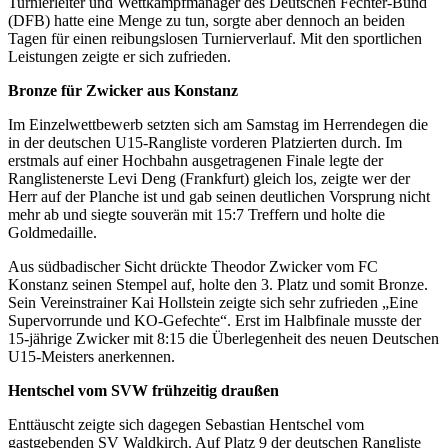
Turnierleiter und Wettkampfmanager des Deutschen Fechter-Bund
(DFB) hatte eine Menge zu tun, sorgte aber dennoch an beiden
Tagen für einen reibungslosen Turnierverlauf. Mit den sportlichen
Leistungen zeigte er sich zufrieden.
Bronze für Zwicker aus Konstanz
Im Einzelwettbewerb setzten sich am Samstag im Herrendegen die
in der deutschen U15-Rangliste vorderen Platzierten durch. Im
erstmals auf einer Hochbahn ausgetragenen Finale legte der
Ranglistenerste Levi Deng (Frankfurt) gleich los, zeigte wer der
Herr auf der Planche ist und gab seinen deutlichen Vorsprung nicht
mehr ab und siegte souverän mit 15:7 Treffern und holte die
Goldmedaille.
Aus südbadischer Sicht drückte Theodor Zwicker vom FC
Konstanz seinen Stempel auf, holte den 3. Platz und somit Bronze.
Sein Vereinstrainer Kai Hollstein zeigte sich sehr zufrieden „Eine
Supervorrunde und KO-Gefechte“. Erst im Halbfinale musste der
15-jährige Zwicker mit 8:15 die Überlegenheit des neuen Deutschen
U15-Meisters anerkennen.
Hentschel vom SVW frühzeitig draußen
Enttäuscht zeigte sich dagegen Sebastian Hentschel vom
gastgebenden SV Waldkirch. Auf Platz 9 der deutschen Rangliste