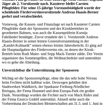
Jäger als 2. Vorsitzende nach. Kassierer bleibt Carsten
Pflugfelder. Für seine 15-jährige Vorstandstätigkeit wurde der
scheidende Fördervereinsvorsitzende Andreas Haasis-Berner
geehrt und verabschiedet.
Vorneweg, die Kassen- und Finanzlage sei nach Kassierer Carsten
Pflugfelder dank der Sponsoren und des Kioskbetriebes in
geordneten Bahnen, was auch die Kassenprüferin Ksenija
Fahrländer bestätigte. Zuvor erstattete der 1. Vorsitzende Andreas
Haasis-Berner in seiner letzten Generalversammlung in der
„Kandel-Kulinarik“ seinen ebenso letzten Jahresbericht. Er ging auf
die Hauptaufgaben des Fördervereins ein, zu denen der Kiosk-
Betrieb beim Rudi Maier- und Sepp Mack-Turnier zähle. Der Verein
organisiere das Sommergrillen, die Weihnachtsfeier und unterstütze
wo es gehe die Abteilung.
Unverzichtbar die Unterstützung der Sponsoren
Wichtig sei die Sponsorenpflege, ohne die das sehr hohe Niveau
beim Fechten nicht halbbar wäre. Deswegen gebühre den
Stadtwerken Waldkirch, der Sparkasse Freiburg-Nördlicher
Breisgau, der Firma Hummel und dem Europa-Park ein großer
Dank. Neuerdings wurden die Fechter auch von Mack Rides und
der Firma Enseco GmbH unterstützt. Aktuell stehe auch die
Vorbereitung der Deutschen Meisterschaften am 31.5. und 1. Juni in