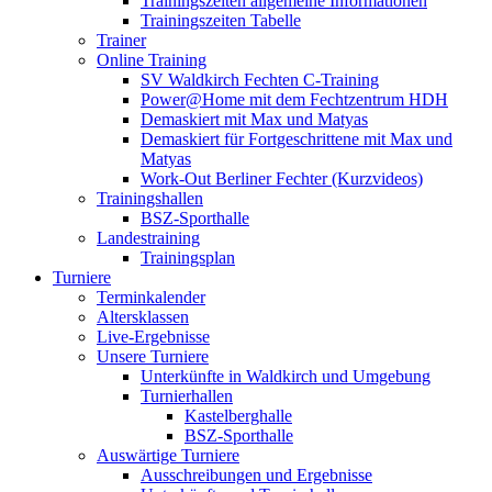
Trainingszeiten allgemeine Informationen
Trainingszeiten Tabelle
Trainer
Online Training
SV Waldkirch Fechten C-Training
Power@Home mit dem Fechtzentrum HDH
Demaskiert mit Max und Matyas
Demaskiert für Fortgeschrittene mit Max und
Matyas
Work-Out Berliner Fechter (Kurzvideos)
Trainingshallen
BSZ-Sporthalle
Landestraining
Trainingsplan
Turniere
Terminkalender
Altersklassen
Live-Ergebnisse
Unsere Turniere
Unterkünfte in Waldkirch und Umgebung
Turnierhallen
Kastelberghalle
BSZ-Sporthalle
Auswärtige Turniere
Ausschreibungen und Ergebnisse