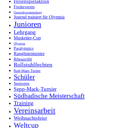
Ferienspielaktion
Förderverein
Generalversammlung
Jugend trainiert für Olympia
Junioren
Lehrgang
Musketier-Cup
Olympia
Paralympics
Ranglistenturnier
Ribeauvillé
Rollstuhlfechten
Rudi-Maier-Turnier
Schüler
Senioren
Sepp-Mack-Turnier
Südbadische Meisterschaft
Training
Vereinsarbeit
Weihnachtsfeier
Weltcup