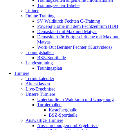
Trainingszeiten allgemeine Informationen
Trainingszeiten Tabelle
Trainer
Online Training
SV Waldkirch Fechten C-Training
Power@Home mit dem Fechtzentrum HDH
Demaskiert mit Max und Matyas
Demaskiert für Fortgeschrittene mit Max und
Matyas
Work-Out Berliner Fechter (Kurzvideos)
Trainingshallen
BSZ-Sporthalle
Landestraining
Trainingsplan
Turniere
Terminkalender
Altersklassen
Live-Ergebnisse
Unsere Turniere
Unterkünfte in Waldkirch und Umgebung
Turnierhallen
Kastelberghalle
BSZ-Sporthalle
Auswärtige Turniere
Ausschreibungen und Ergebnisse