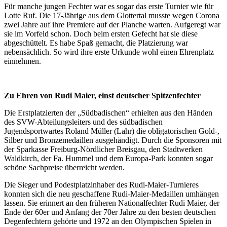
Für manche jungen Fechter war es sogar das erste Turnier wie für
Lotte Ruf. Die 17-Jährige aus dem Glottertal musste wegen Corona
zwei Jahre auf ihre Premiere auf der Planche warten. Aufgeregt war
sie im Vorfeld schon. Doch beim ersten Gefecht hat sie diese
abgeschüttelt. Es habe Spaß gemacht, die Platzierung war
nebensächlich. So wird ihre erste Urkunde wohl einen Ehrenplatz
einnehmen.
Zu Ehren von Rudi Maier, einst deutscher Spitzenfechter
Die Erstplatzierten der „Südbadischen“ erhielten aus den Händen
des SVW-Abteilungsleiters und des südbadischen
Jugendsportwartes Roland Müller (Lahr) die obligatorischen Gold-,
Silber und Bronzemedaillen ausgehändigt. Durch die Sponsoren mit
der Sparkasse Freiburg-Nördlicher Breisgau, den Stadtwerken
Waldkirch, der Fa. Hummel und dem Europa-Park konnten sogar
schöne Sachpreise überreicht werden.
Die Sieger und Podestplatzinhaber des Rudi-Maier-Turnieres
konnten sich die neu geschaffene Rudi-Maier-Medaillen umhängen
lassen. Sie erinnert an den früheren Nationalfechter Rudi Maier, der
Ende der 60er und Anfang der 70er Jahre zu den besten deutschen
Degenfechtern gehörte und 1972 an den Olympischen Spielen in