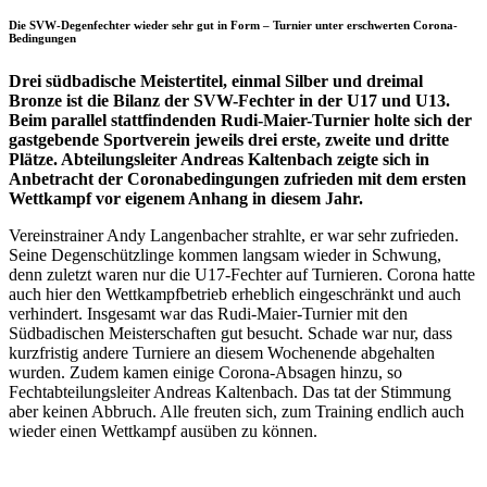
Die SVW-Degenfechter wieder sehr gut in Form – Turnier unter erschwerten Corona-
Bedingungen
Drei südbadische Meistertitel, einmal Silber und dreimal
Bronze ist die Bilanz der SVW-Fechter in der U17 und U13.
Beim parallel stattfindenden Rudi-Maier-Turnier holte sich der
gastgebende Sportverein jeweils drei erste, zweite und dritte
Plätze. Abteilungsleiter Andreas Kaltenbach zeigte sich in
Anbetracht der Coronabedingungen zufrieden mit dem ersten
Wettkampf vor eigenem Anhang in diesem Jahr.
Vereinstrainer Andy Langenbacher strahlte, er war sehr zufrieden.
Seine Degenschützlinge kommen langsam wieder in Schwung,
denn zuletzt waren nur die U17-Fechter auf Turnieren. Corona hatte
auch hier den Wettkampfbetrieb erheblich eingeschränkt und auch
verhindert. Insgesamt war das Rudi-Maier-Turnier mit den
Südbadischen Meisterschaften gut besucht. Schade war nur, dass
kurzfristig andere Turniere an diesem Wochenende abgehalten
wurden. Zudem kamen einige Corona-Absagen hinzu, so
Fechtabteilungsleiter Andreas Kaltenbach. Das tat der Stimmung
aber keinen Abbruch. Alle freuten sich, zum Training endlich auch
wieder einen Wettkampf ausüben zu können.