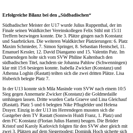
Erfolgreiche Bilanz bei den „Südbadischen“
Südbadischer Meister der U17 wurde Julius Ruppenthal, der im
Finale seinen Waldkircher Vereinskollegen Felix Stihl mit 15:11
Treffern bezwingen konnte. Die 3. Plätze gingen nach Konstanz
und Saarbrücken. Die weiteren Waldkircher Platzierungen: 6. Platz
Maxim Schmieder, 7. Simon Springer, 8. Sebastian Hentschel, 11.
Emanuel Kessler, 12. David Diangamo und 15. Valentin Patz. Im
Damendegen holte sich vom SVW Philine Kaltenbach den
südbadischen Titel, nachdem sie Johanna Pahlow (Schwenningen)
klar mit 15:6 besiegen konnte. Isabella Zwicker (Konstanz) und
Athenna Loghin (Rastatt) teilten sich die zwei dritten Plätze. Lisa
Huberich belegte Platz 7.
In der U13 konnte sich Mila Masinde vom SVW nach einem 10:5
Sieg gegen Annemarie Zwicker (Konstanz) die Goldmedaille
umhängen lassen. Dritte wurden Carla Graeve und Lina Gleichauf
(Rastatt). Platz 5 und 6 belegten Nike Pflugfelder und Helena
Drayer. Einzig in der U13 im Herrendegen mussten sich die
Gastgeber dem TV Rastatt (Sonnwin Huidi Franz, 1. Platz) und
dem FC Konstanz (Florian Julius Hamm) beugen. Die Brüder
Kristof und Karoly Karlovich folgten für den SVW aber gleich mit
zwei 3. Plätzen auf dem Siegerpodest; Dominik Hoch sicherte sich