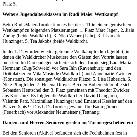
Platz 5.
Weitere Jugendaltersklassen im Rudi-Maier Wettkampf
Beim Rudi-Maier-Turnier kam es bei der U11 in einem gemischten
Wettkampf zu folgenden Platzierungen: 1. Platz Marc Jäger , 2. Jialu
Zhong (beide Waldkirch), 3. Nico Weber (Lahr), 3. Lisamarie
Hunzinger, 5. Tea Jakobs (beide Waldkirch).
In der U15 wurden wieder getrennte Wettkämpfe durchgeführt, in
denen die Waldkircher Musketiere den Gästen den Vortritt lassen
mussten. Im Damendegen sicherte sich den Turniersieg Lara Maria
Hermann (Zug/Schweiz) vor Sara Ihln (Ravensburg) und den
Drittplatzierten Mila Masinde (Waldkirch) und Annemarie Zwicker
(Konstanz). Die sonstigen Waldkircher Plätze: 5. Lisa Huberich, 6.
Nike Pflugfelder. 7. Helena Drayer. Bei den Buben erkämpfte sich
Sebastian Hentschel den 3. Platz gemeinsan mit Theodor Zwicker
aus Konstanz. Es folgten die Waldkircher David Diangamo,
Valentin Patz, Maximilian Hunzinger und Emanuel Kessler auf den
Plätzen 6 bis 9. Das U15-Turnier gewann Tim Baumgärtner
(Feuerbach) vor Alexander Neumeister ((Tettnang).
Damen- und Herren-Senioren greifen ins Turniergeschehen ein
Bei den Senioren (Aktive) befanden sich die Fechtbahnen fest in