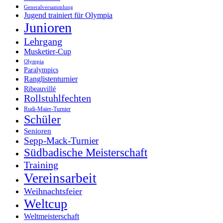
Generalversammlung
Jugend trainiert für Olympia
Junioren
Lehrgang
Musketier-Cup
Olympia
Paralympics
Ranglistenturnier
Ribeauvillé
Rollstuhlfechten
Rudi-Maier-Turnier
Schüler
Senioren
Sepp-Mack-Turnier
Südbadische Meisterschaft
Training
Vereinsarbeit
Weihnachtsfeier
Weltcup
Weltmeisterschaft