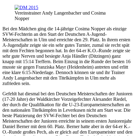
Vereinstrainer Andy Langenbacher und Cosima
Nopper
Bei den Mädchen ging die 14-jährige Cosima Nopper als einzige
SVW-Fechterin an den Start der Deutschen A-Jugend-
Meisterschaften in Ulm und erreichte den 29. Platz. In ihrem ersten
A-Jugendjahr zeigte sie ein sehr gutes Turnier, zumal sie recht spät
mit dem Fechten begonnen hat. In der 64-er K.O.-Runde zeigte sie
sehr gute Nerven und besiegte Anja Händler (Ditzingen) ganz
knapp mit 15:14 Treffern. Beim Einzug in die Runde der besten 16
musste sie gegen Franziska Mayr (Heidenheim) antreten und erlitt
eine klare 6:15-Niederlage. Dennoch können sie und ihr Trainer
Andy Langenbacher mit den Titelkämpfen in Ulm mehr als
zufrieden sein.
Gefehlt hat diesmal bei den Deutschen Meisterschaften der Junioren
(17-20 Jahre) der Waldkircher Vorzeigefechter Alexander Riedel,
der durch die Qualifikation für die U-23-Europameisterschaften an
den nationalen Titelkämpfen in Leverkusen nicht am Start war. Die
beste Platzierung der SVW-Fechter bei den Deutschen
Meisterschaften der Junioren erreichte in seinem ersten Juniorenjahr
Daniel Berner mit dem 60. Platz. Berner hatte aber in der 64-er K.-
O.-Runde großes Pech, als er gleich auf den Europameister und den