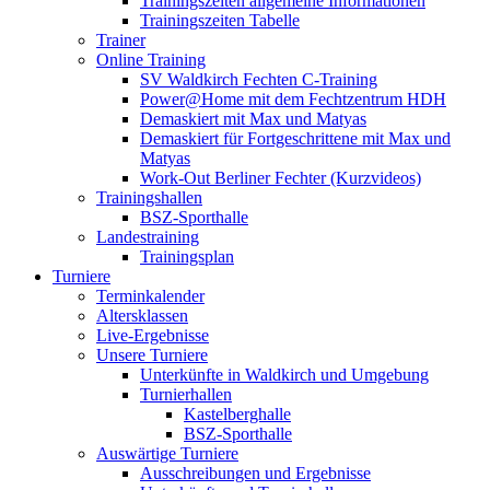
Trainingszeiten allgemeine Informationen
Trainingszeiten Tabelle
Trainer
Online Training
SV Waldkirch Fechten C-Training
Power@Home mit dem Fechtzentrum HDH
Demaskiert mit Max und Matyas
Demaskiert für Fortgeschrittene mit Max und
Matyas
Work-Out Berliner Fechter (Kurzvideos)
Trainingshallen
BSZ-Sporthalle
Landestraining
Trainingsplan
Turniere
Terminkalender
Altersklassen
Live-Ergebnisse
Unsere Turniere
Unterkünfte in Waldkirch und Umgebung
Turnierhallen
Kastelberghalle
BSZ-Sporthalle
Auswärtige Turniere
Ausschreibungen und Ergebnisse