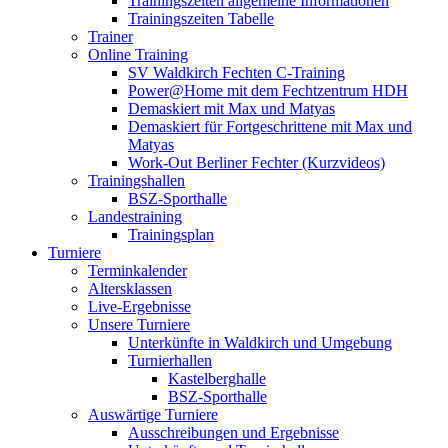
Trainingszeiten allgemeine Informationen
Trainingszeiten Tabelle
Trainer
Online Training
SV Waldkirch Fechten C-Training
Power@Home mit dem Fechtzentrum HDH
Demaskiert mit Max und Matyas
Demaskiert für Fortgeschrittene mit Max und
Matyas
Work-Out Berliner Fechter (Kurzvideos)
Trainingshallen
BSZ-Sporthalle
Landestraining
Trainingsplan
Turniere
Terminkalender
Altersklassen
Live-Ergebnisse
Unsere Turniere
Unterkünfte in Waldkirch und Umgebung
Turnierhallen
Kastelberghalle
BSZ-Sporthalle
Auswärtige Turniere
Ausschreibungen und Ergebnisse