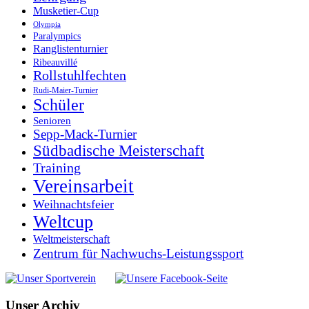
Musketier-Cup
Olympia
Paralympics
Ranglistenturnier
Ribeauvillé
Rollstuhlfechten
Rudi-Maier-Turnier
Schüler
Senioren
Sepp-Mack-Turnier
Südbadische Meisterschaft
Training
Vereinsarbeit
Weihnachtsfeier
Weltcup
Weltmeisterschaft
Zentrum für Nachwuchs-Leistungssport
Unser Archiv