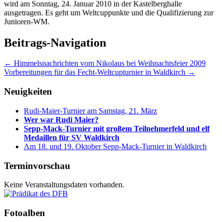
wird am Sonntag, 24. Januar 2010 in der Kastelberghalle
ausgetragen. Es geht um Weltcuppunkte und die Qualifizierung zur
Junioren-WM.
Beitrags-Navigation
←
Himmelsnachrichten vom Nikolaus bei Weihnachtsfeier 2009
Vorbereitungen für das Fecht-Weltcupturnier in Waldkirch
→
Neuigkeiten
Rudi-Maier-Turnier am Samstag, 21. März
Wer war Rudi Maier?
Sepp-Mack-Turnier mit großem Teilnehmerfeld und elf
Medaillen für SV Waldkirch
Am 18. und 19. Oktober Sepp-Mack-Turnier in Waldkirch
Terminvorschau
Keine Veranstaltungsdaten vorhanden.
Fotoalben