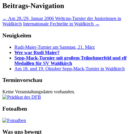
Beitrags-Navigation
←
Am 28./29. Januar 2006 Weltcup-Turnier der Juniorinnen in
Waldkirch
Internationale Fechtelite in Waldkirch
→
Neuigkeiten
Rudi-Maier-Turnier am Samstag, 21. März
Wer war Rudi Maier?
Sepp-Mack-Turnier mit großem Teilnehmerfeld und elf
Medaillen für SV Waldkirch
Am 18. und 19. Oktober Sepp-Mack-Turnier in Waldkirch
Terminvorschau
Keine Veranstaltungsdaten vorhanden.
Fotoalben
Was uns bewegt