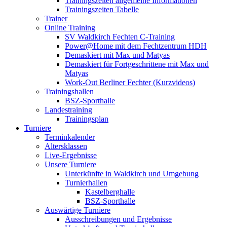
Trainingszeiten allgemeine Informationen
Trainingszeiten Tabelle
Trainer
Online Training
SV Waldkirch Fechten C-Training
Power@Home mit dem Fechtzentrum HDH
Demaskiert mit Max und Matyas
Demaskiert für Fortgeschrittene mit Max und
Matyas
Work-Out Berliner Fechter (Kurzvideos)
Trainingshallen
BSZ-Sporthalle
Landestraining
Trainingsplan
Turniere
Terminkalender
Altersklassen
Live-Ergebnisse
Unsere Turniere
Unterkünfte in Waldkirch und Umgebung
Turnierhallen
Kastelberghalle
BSZ-Sporthalle
Auswärtige Turniere
Ausschreibungen und Ergebnisse