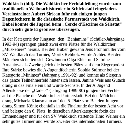
Waldkirch (hbl). Die Waldkircher Fechtabteilung wurde zum
traditionellen Weihnachtsturnier in Schlettstadt eingeladen.
Vereinstrainer Aubert Sirjean fuhr mit einigen jungen
Degenfechtern in die elsässische Partnerstadt von Waldkirch.
Dabei konnte die Jugend beim „Cercle d’Escrime de Sélestat“
durch sehr gute Ergebnisse überzeugen.
In der Kategorie der Jüngsten, den „Benjamins“ (Schüler-Jahrgänge
1993-94) sprangen gleich zwei erste Plätze für die Waldkircher
„Musketiere“ heraus. Bei den Buben gewann Jens Frohnmüller vom
SV Waldkirch das Turnier, Moritz Rebholz wurde Achter. Bei den
Mädchen sicherten sich Gewinnern Olga Ehler und Sabrine
Arnautova als Zweite gleich die besten Plätze auf dem Siegerpodest.
Ihre Stärke bewies die A-Jugendfechterin Sophia Stürmer bei der
Kategorie „Minimes“ (Jahrgang 1991-92) und konnte als Siegerin
das ganze Teilnehmerfeld hinter sich lassen. Janine Weis aus Gutach
drang in das Finale ein und wurde Sechste. In der A-Jugend
Altersklasse der „Cadets“ (Jahrgang 1989-90) gingen drei Fechter
auf die Planche der Waldkircher Partnerstadt. Bei den Mädchen
drang Michaela Klausmann auf den 5. Platz vor. Bei den Jungen
drang Simon König ebenfalls in die Finalrunde der besten Acht vor
und belegte den 6. Platz. In derselben Alterskategorie focht der
Emmendinger und für den SV Waldkirch startende Timo Weiner ein
sehr gutes Turnier und wurde Zweiter des internationalen Turniers.